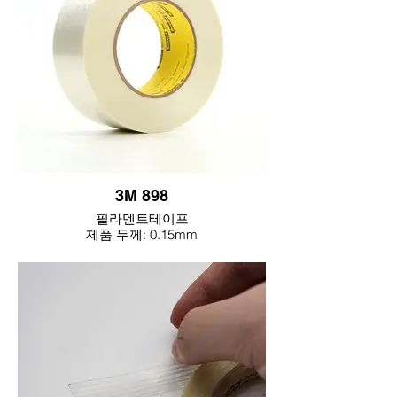
접착력 : 1700 gf / in
인장강도 : 170 (lbs /in)
용도
팩스나 프린터, 가전제품의 이송용 홀딩테
이프
3M 898
높은 초기 접착력으로 종이박스나 카툰박
스등의 중포장용으로 사용
필라멘트테이프
제품 두께: 0.15mm
점착력: 50oz/in
특징
인장강도: 380lbs./in
높은 온도에도 변형되거나 떨어지지 않음
높은 유지력으로 제품을 지지
특징
잔사가 별로 남지않음
높은 강도의 유리섬유