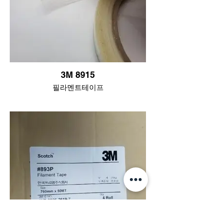
내마모성이 높아 표면이 쉽게 닳거나 헤지
지 않음
높은 내마모성
습기나 노화방지성 있어 장시간 제품에 부
수분 저항성
착시 용이
높은 점착력
매우 높은 인장강도로 잘 끊어지지 않음
3M 8915
장기 접착력이 매우 강함
용도
필라멘트테이프
중포장용(수출용 박스등)
우수한 초기 접착력을 제공하고 최소한의
마찰로 잘 고정되는 접착제로 설계된
철판 고정
Scotch® Filament Tape 897은 다양한 번들
링 및 강화 응용 분야를 위한 솔루션입니
냉장고 내부 고정
다.
다양한 부품 고정
기재, 필라멘트 및 접착제가 결합되어 일반
테이프에 비해 높은 인장 및 전단 강도를
제공합니다.
설명
3M 898테이프는 길이와 함께 연속 유리 실
의 필라멘트로 강화된 고성능 투명 포장테