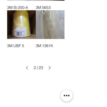
3M IS-250-A
3M 5653
3M UBF 5
3M 1361K
2
/
23
주소: 경기도 성남시 분당구 판교로 700
(야탑동,
분당테크노파크)
D동 805호 (주) 웰스텍
Tel.
070-7747-8343
,
070-7747-8346
Fax.
031-718-1344
Email.
jhlee@wellstec.com
,
thai1407@naver.com