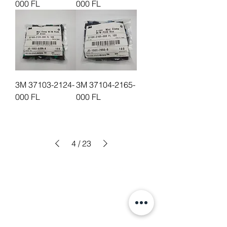
000 FL
000 FL
3M 37103-2124-
3M 37104-2165-
000 FL
000 FL
4
/
23
주소: 경기도 성남시 분당구 판교로 700
(야탑동,
분당테크노파크)
D동 805호 (주) 웰스텍
Tel.
070-7747-8343
,
070-7747-8346
Fax.
031-718-1344
Email.
jhlee@wellstec.com
,
thai1407@naver.com