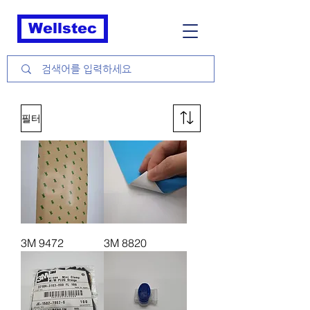
Wellstec
필터
3M 9472
3M 8820