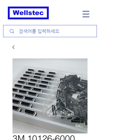
Wellstec
3M 10126-6000