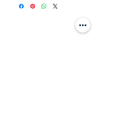
주소: 경기도 성남시 분당구 판교로 700
(야탑동,
분당테크노파크)
D동 805호 (주) 웰스텍
Tel.
070-7747-8343
,
070-7747-8346
Fax.
031-718-1344
Email.
jhlee@wellstec.com
,
thai1407@naver.com