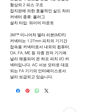
형상의 2 피스 구조
접지판에 의한 효율적인 실드 처리
커넥터 종류: 플러그
설치 타입: 와이어 마운트
3M™ 미니어처 델타 리본(MDR)
커넥터는 1.27mm 피치의 기기간
접속용 커넥터로서 내외의 컴퓨터,
OA, FA, ME 등 각종 전자 기기에
널리 채용되어 온 하프 피치 I/O 커
넥터입니다. AC 서보 모터로 대표
되는 FA 기기의 인터페이스로서
널리 보급되고 있습니다.
주소: 경기도 성남시 분당구 판교로 700
(야탑동,
분당테크노파크)
D동 805호 (주) 웰스텍
Tel.
070-7747-8343
,
070-7747-8346