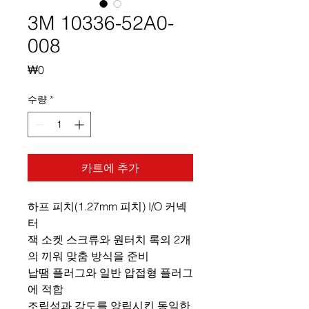
3M 10336-52A0-
008
가
₩0
격
수량
*
카트에 추가
하프 피치(1.27mm 피치) I/O 커넥
터
잭 소켓 스크류와 원터치 록의 2개
의 끼워 맞춤 방식을 준비
납땜 플러그와 일반 압접형 플러그
에 적합
조립성과 강도를 양립시킨 동일한