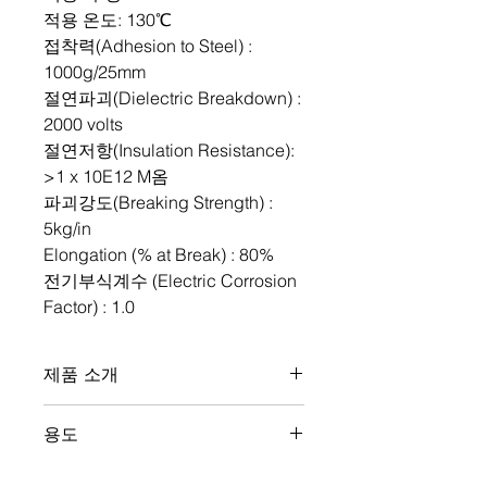
적용 온도: 130℃
접착력(Adhesion to Steel) :
1000g/25mm
절연파괴(Dielectric Breakdown) :
2000 volts
절연저항(Insulation Resistance):
>1 x 10E12 M옴
파괴강도(Breaking Strength) :
5kg/in
Elongation (% at Break) : 80%
전기부식계수 (Electric Corrosion
Factor) : 1.0
제품 소개
3M 1363-50 테이프는 폴리에스터 필
용도
름과 양면에 코팅된 아크릴 압력 민감
접착제로 구성되어 있으며, 높은 전기
3M 1363-50 테이프는 특히 고온 및 전
절연 저항과 유전 강도를 나타내며 최