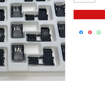
 700
(야탑동, 분당테크노파크)
D동 805호 (주) 웰스텍