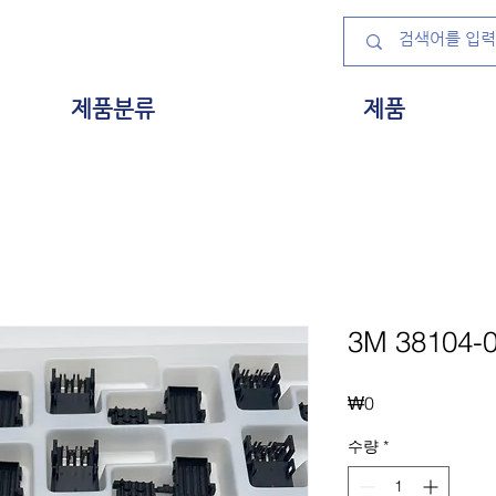
제품분류
제품
3M 38104-0
가
₩0
격
수량
*