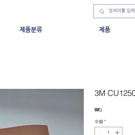
제품분류
제품
3M CU125
가
₩0
격
수량
*