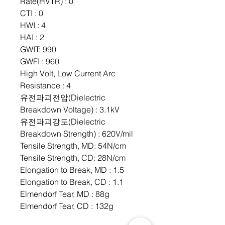
Rate(HVTR) : 0
CTI : 0
HWI : 4
HAI : 2
GWIT: 990
GWFI : 960
High Volt, Low Current Arc
Resistance : 4
유전파괴전압(Dielectric
Breakdown Voltage) : 3.1kV
유전파괴강도(Dielectric
Breakdown Strength) : 620V/mil
Tensile Strength, MD: 54N/cm
Tensile Strength, CD: 28N/cm
Elongation to Break, MD : 1.5
Elongation to Break, CD : 1.1
Elmendorf Tear, MD : 88g
Elmendorf Tear, CD : 132g