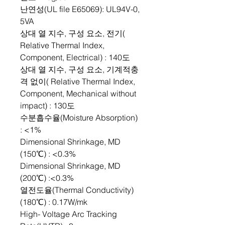
난연성(UL file E65069): UL94V-0,
5VA
상대 열 지수, 구성 요소, 전기(
Relative Thermal Index,
Component, Electrical) : 140도
상대 열 지수, 구성 요소, 기계적충
격 없이( Relative Thermal Index,
Component, Mechanical without
impact) : 130도
수분흡수율(Moisture Absorption)
: <1%
Dimensional Shrinkage, MD
(150℃) : <0.3%
Dimensional Shrinkage, MD
(200℃) :<0.3%
열전도율(Thermal Conductivity)
(180℃) : 0.17W/mk
High- Voltage Arc Tracking