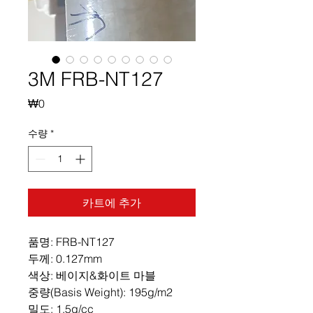
3M FRB-NT127
가
₩0
격
수량
*
카트에 추가
품명: FRB-NT127
두께: 0.127mm
색상: 베이지&화이트 마블
중량(Basis Weight): 195g/m2
밀도: 1.5g/cc