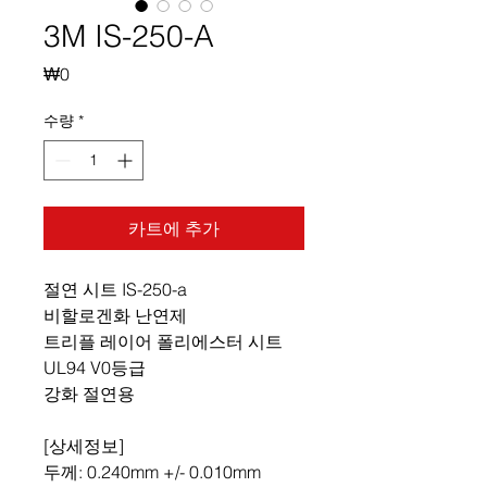
3M IS-250-A
가
₩0
격
수량
*
카트에 추가
절연 시트 IS-250-a
비할로겐화 난연제
트리플 레이어 폴리에스터 시트
UL94 V0등급
강화 절연용
[상세정보]
두께: 0.240mm +/- 0.010mm