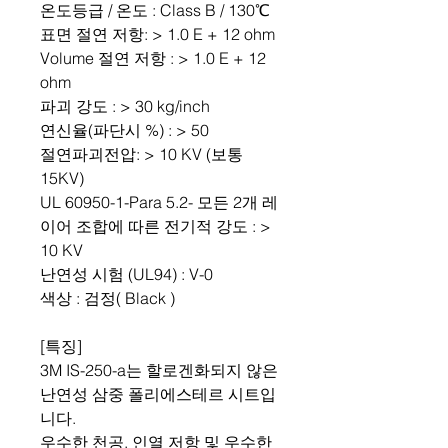
온도등급 / 온도 : Class B / 130℃
표면 절연 저항: > 1.0 E + 12 ohm
Volume 절연 저항 : > 1.0 E + 12
ohm
파괴 강도 : > 30 kg/inch
연신율(파단시 %) : > 50
절연파괴전압: > 10 KV (보통
15KV)
UL 60950-1-Para 5.2- 모든 2개 레
이어 조합에 따른 전기적 강도 : >
10 KV
난연성 시험 (UL94) : V-0
색상 : 검정( Black )
[특징]
3M IS-250-a는 할로겐화되지 않은
난연성 삼중 폴리에스테르 시트입
니다.
우수한 천공, 인열 저항 및 우수한