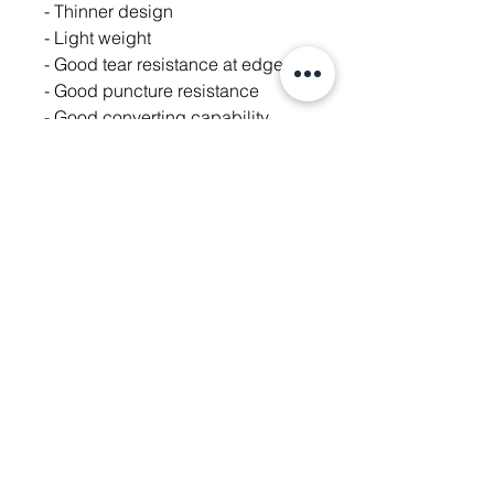
- Thinner design
- Light weight
- Good tear resistance at edge
- Good puncture resistance
- Good converting capability
- Good chemical resistance
[UL Component Recognition]
UL recognized for use at
temperature not exceeding
130℃, per UL510.
The UL File Number is E305006,
Product Category OANZ2.
주소: 경기도 성남시 분당구 판교로 700
(야탑동,
분당테크노파크)
D동 805호 (주) 웰스텍
Tel.
070-7747-8343
,
070-7747-8346