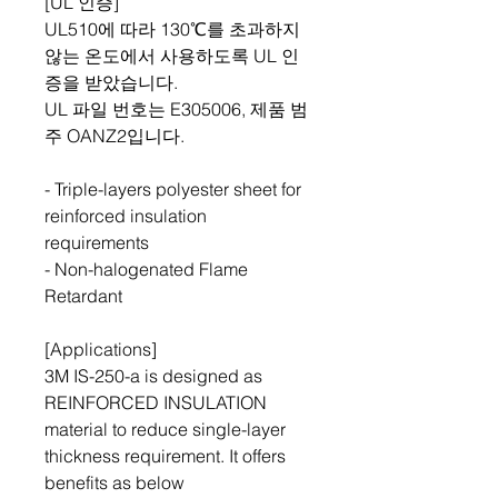
[UL 인증]
UL510에 따라 130℃를 초과하지
않는 온도에서 사용하도록 UL 인
증을 받았습니다.
UL 파일 번호는 E305006, 제품 범
주 OANZ2입니다.
- Triple-layers polyester sheet for
reinforced insulation
requirements
- Non-halogenated Flame
Retardant
[Applications]
3M IS-250-a is designed as
REINFORCED INSULATION
material to reduce single-layer
thickness requirement. It offers
benefits as below