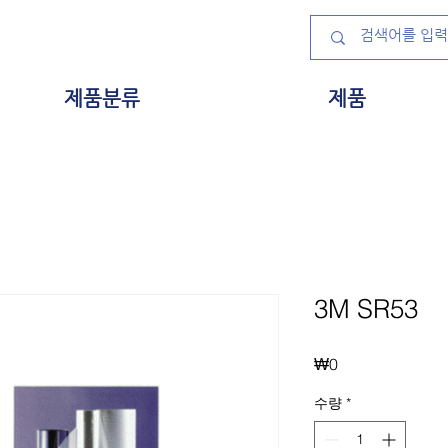
제품분류
제품
3M SR53
가
₩0
격
수량
*