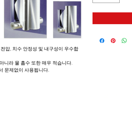
괴 전압, 치수 안정성 및 내구성이 우수합
 아니라 물 흡수 또한 매우 적습니다.
에서 문제없이 사용됩니다.
 700
(야탑동, 분당테크노파크)
D동 805호 (주) 웰스텍
-8346
Fax. 031-718-1344
Email.
jhlee@wellstec.com
,
t