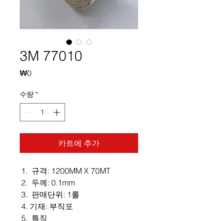
3M 77010
가
₩0
격
수량
*
카트에 추가
규격: 1200MM X 70MT
두께: 0.1mm
판매단위: 1롤
기재: 부직포
특징