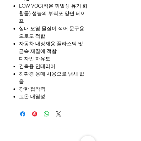
LOW VOC(적은 휘발성 유기 화
홥물) 성능의 부직포 양면 테이
프
실내 오염 물질이 적어 문구용
으로도 적합
자동차 내장재용 플라스틱 및
금속 재질에 적합
디자인 자유도
건축용 인테리어
친환경 용매 사용으로 냄새 없
음
강한 접착력
고온 내열성
주소: 경기도 성남시 분당구 판교로 700
(야탑동,
분당테크노파크)
D동 805호 (주) 웰스텍
Tel.
070-7747-8343
,
070-7747-8346